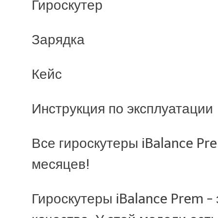
Диаметр колеса - 
Гироскутер
Габаритные огни с
Зарядка
Синхронизация с
Кейс
(приложение ibala
Инструкция по эксплуатации
Bluetooth модуль
Все гироскутеры iBalance Pr
Тип аккумулятора -
месяцев!
Степень защиты - 
Гироскутеры iBalance Prem -