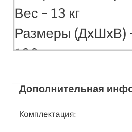
Вес - 13 кг
Размеры (ДxШxВ) 
180мм
Макс. вес райдера 
Дополнительная инф
Время полной заря
Клиренс - 60мм
Комплектация: