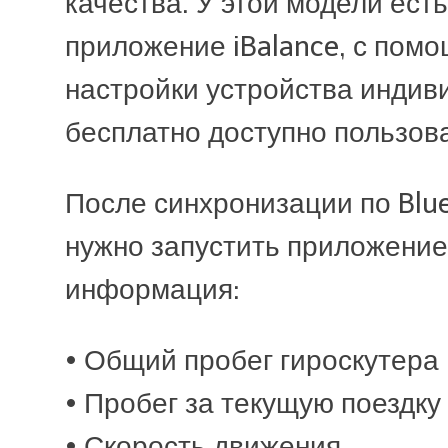
качества. У этой модели ес
Температура экспл
приложение iBalance, с пом
настройки устройства индив
+40°C
бесплатно доступно пользова
После синхронизации по Blu
нужно запустить приложение 
информация:
• Общий пробег гироскутера
• Пробег за текущую поездку
• Скорость движения