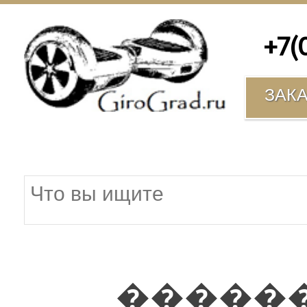
+7(00
ЗАК
�����